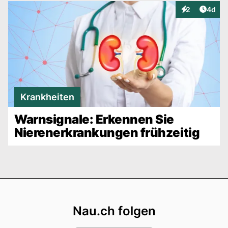
Artike
2
4d
Interaktionen
Krankheiten
Warnsignale: Erkennen Sie
Nierenerkrankungen frühzeitig
Footer
Nau.ch folgen