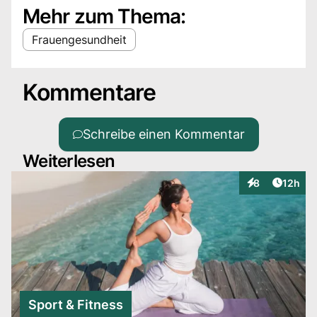
Mehr zum Thema:
Frauengesundheit
Kommentare
Schreibe einen Kommentar
Weiterlesen
Artikel
8
12h
Interaktionen
Sport & Fitness