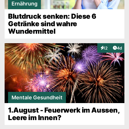
Ernährung
Blutdruck senken: Diese 6
Getränke sind wahre
Wundermittel
Artike
12
4d
Interaktionen
Mentale Gesundheit
1.August - Feuerwerk im Aussen,
Leere im Innen?