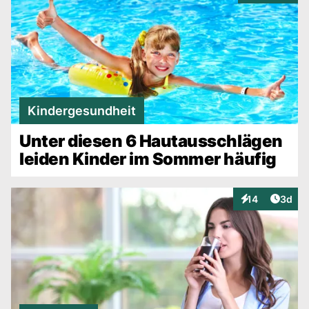
Kindergesundheit
Unter diesen 6 Hautausschlägen
leiden Kinder im Sommer häufig
Artike
14
3d
Interaktionen