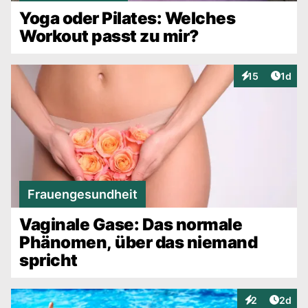
Yoga oder Pilates: Welches
Workout passt zu mir?
Artike
15
1d
Interaktionen
Frauengesundheit
Vaginale Gase: Das normale
Phänomen, über das niemand
spricht
Artike
2
2d
Interaktionen