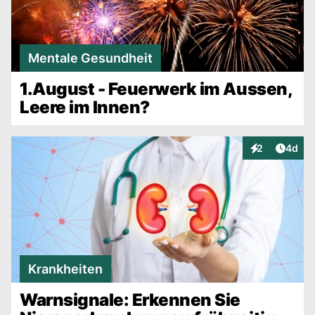
Mentale Gesundheit
1.August - Feuerwerk im Aussen,
Leere im Innen?
Artike
2
4d
Interaktionen
Krankheiten
Warnsignale: Erkennen Sie