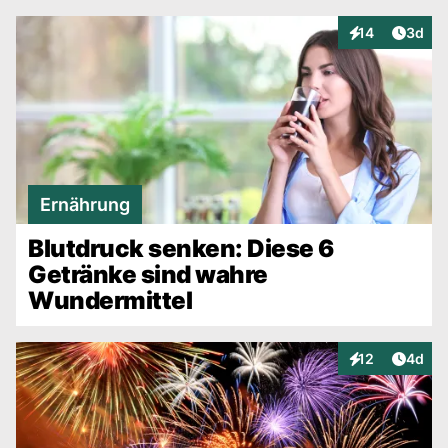
Artike
14
3d
Interaktionen
Ernährung
Blutdruck senken: Diese 6
Getränke sind wahre
Wundermittel
Artike
12
4d
Interaktionen