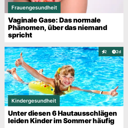
Frauengesundheit
Vaginale Gase: Das normale
Phänomen, über das niemand
spricht
Artike
2
2d
Interaktionen
Kindergesundheit
Unter diesen 6 Hautausschlägen
leiden Kinder im Sommer häufig