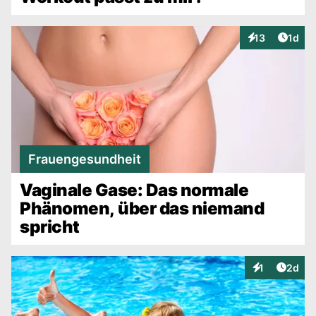
Artike
13
1d
Interaktionen
Frauengesundheit
Vaginale Gase: Das normale
Phänomen, über das niemand
spricht
Artike
1
2d
Interaktionen