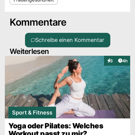
Kommentare
Schreibe einen Kommentar
Weiterlesen
Artike
3
4h
Interaktionen
Sport & Fitness
Yoga oder Pilates: Welches
Workout passt zu mir?