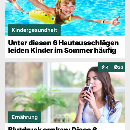
Kindergesundheit
Unter diesen 6 Hautausschlägen
leiden Kinder im Sommer häufig
Artike
14
3d
Interaktionen
Ernährung
Blutdruck senken: Diese 6