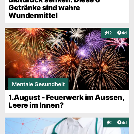
Getränke sind wahre
Wundermittel
Artike
12
4d
Interaktionen
Mentale Gesundheit
1.August - Feuerwerk im Aussen,
Leere im Innen?
Artike
2
4d
Interaktionen