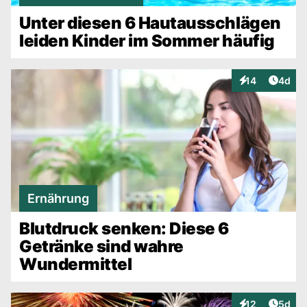
Unter diesen 6 Hautausschlägen
leiden Kinder im Sommer häufig
Artike
14
4d
Interaktionen
Ernährung
Blutdruck senken: Diese 6
Getränke sind wahre
Wundermittel
Artike
12
5d