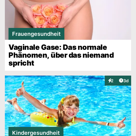
Frauengesundheit
Vaginale Gase: Das normale
Phänomen, über das niemand
spricht
Artike
2
3d
Interaktionen
Kindergesundheit