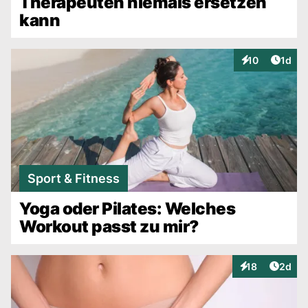
Therapeuten niemals ersetzen
kann
Artike
10
1d
Interaktionen
Sport & Fitness
Yoga oder Pilates: Welches
Workout passt zu mir?
Artike
18
2d
Interaktionen