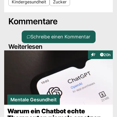
Kindergesundheit
Zucker
Kommentare
Schreibe einen Kommentar
Weiterlesen
Artikel 
7
20h
Interaktionen
Mentale Gesundheit
Warum ein Chatbot echte