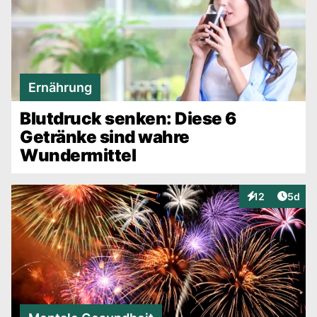
Ernährung
Blutdruck senken: Diese 6
Getränke sind wahre
Wundermittel
Artike
12
5d
Interaktionen