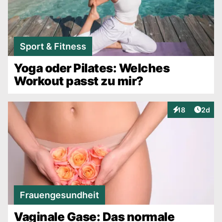
Sport & Fitness
Yoga oder Pilates: Welches
Workout passt zu mir?
Artike
18
2d
Interaktionen
Frauengesundheit
Vaginale Gase: Das normale