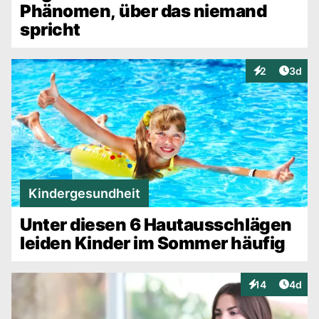
Phänomen, über das niemand
spricht
Artike
2
3d
Interaktionen
Kindergesundheit
Unter diesen 6 Hautausschlägen
leiden Kinder im Sommer häufig
Artike
14
4d
Interaktionen