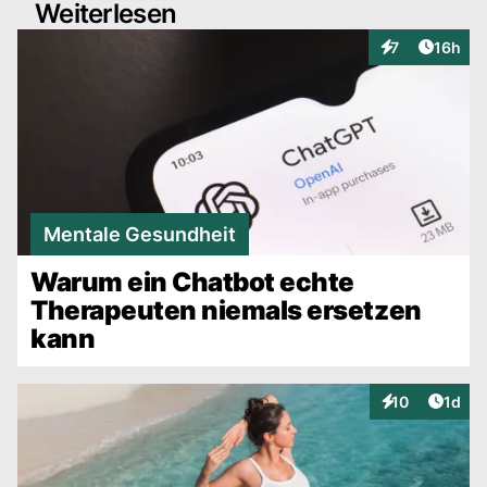
Weiterlesen
Artikel
7
16h
Interaktionen
Mentale Gesundheit
Warum ein Chatbot echte
Therapeuten niemals ersetzen
kann
Artike
10
1d
Interaktionen