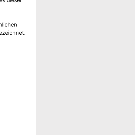
es dieser
hlichen
ezeichnet.