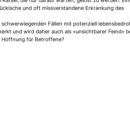
 Rätsel, die nur darauf warten, gelöst zu werden. Ein
mtückische und oft missverstandene Erkrankung des
 zu schwerwiegenden Fällen mit potenziell lebensbedro
emerkt und wird daher auch als «unsichtbarer Feind» b
s Hoffnung für Betroffene?