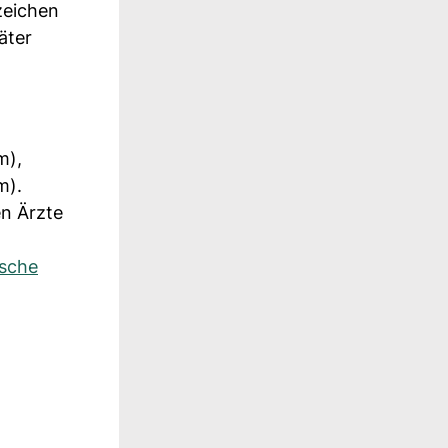
zeichen
äter
m),
m).
en Ärzte
ische