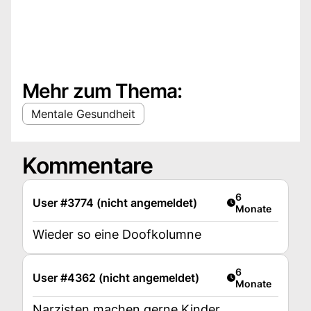
Mehr zum Thema:
Mentale Gesundheit
Kommentare
Artikel veröffent
6
User #3774 (nicht angemeldet)
Monate
Wieder so eine Doofkolumne
Artikel veröffent
6
User #4362 (nicht angemeldet)
Monate
Narzisten machen gerne Kinder