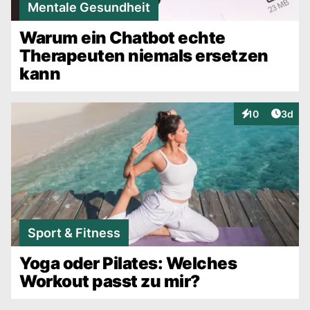
Mentale Gesundheit
Warum ein Chatbot echte
Therapeuten niemals ersetzen
kann
Artike
10
3d
Interaktionen
Sport & Fitness
Yoga oder Pilates: Welches
Workout passt zu mir?