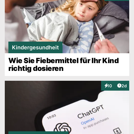
Kindergesundheit
Wie Sie Fiebermittel für Ihr Kind
richtig dosieren
Artike
10
2d
Interaktionen