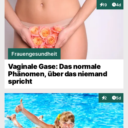
Artike
19
4d
Interaktionen
Frauengesundheit
Vaginale Gase: Das normale
Phänomen, über das niemand
spricht
Artike
2
5d
Interaktionen