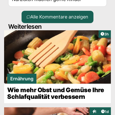
Alle Kommentare anzeigen
Weiterlesen
Artike
3h
Ernährung
Wie mehr Obst und Gemüse Ihre
Schlafqualität verbessern
Artike
1
1d
Interaktionen