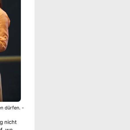
n dürfen. -
g nicht
uf, wo