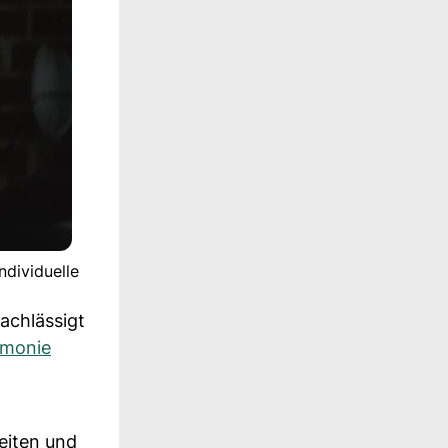
ndividuelle
achlässigt
rmonie
eiten und