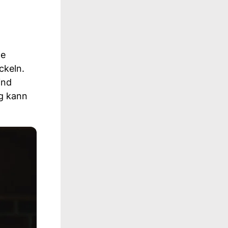
ge
ckeln.
ind
ng kann