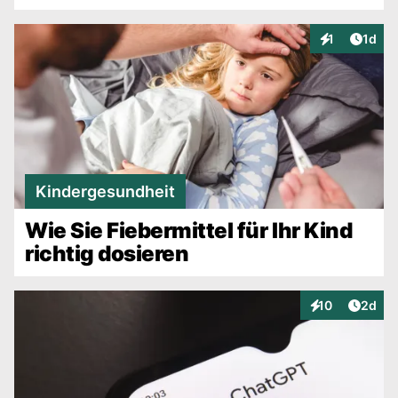
Artike
1
1d
Interaktionen
Kindergesundheit
Wie Sie Fiebermittel für Ihr Kind
richtig dosieren
Artike
10
2d
Interaktionen