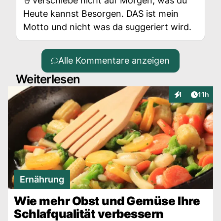
🤘Verschiebe nicht auf Morgen, was du
Heute kannst Besorgen. DAS ist mein
Motto und nicht was da suggeriert wird.
Alle Kommentare anzeigen
Weiterlesen
Artikel
1
11h
Interaktionen
Ernährung
Wie mehr Obst und Gemüse Ihre
Schlafqualität verbessern