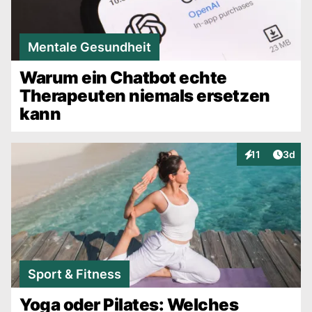
Mentale Gesundheit
Warum ein Chatbot echte
Therapeuten niemals ersetzen
kann
Artike
11
3d
Interaktionen
Sport & Fitness
Yoga oder Pilates: Welches