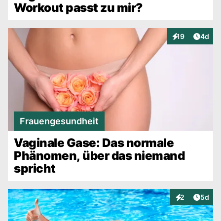
Workout passt zu mir?
Artike
19
4d
Interaktionen
Frauengesundheit
Vaginale Gase: Das normale
Phänomen, über das niemand
spricht
Artike
2
5d
Interaktionen