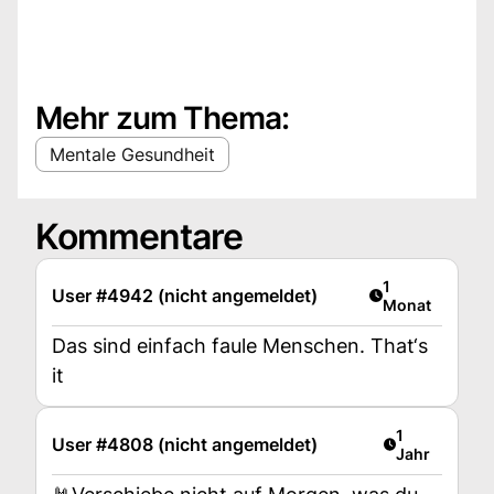
Mehr zum Thema:
Mentale Gesundheit
Kommentare
Artikel veröffen
1
User #4942 (nicht angemeldet)
Monat
Das sind einfach faule Menschen. That‘s
it
Artikel veröff
1
User #4808 (nicht angemeldet)
Jahr