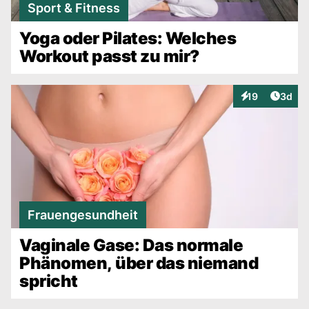
Sport & Fitness
Yoga oder Pilates: Welches
Workout passt zu mir?
Artike
19
3d
Interaktionen
Frauengesundheit
Vaginale Gase: Das normale
Phänomen, über das niemand
spricht