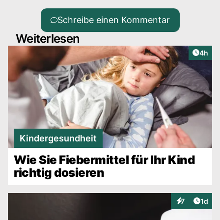
Schreibe einen Kommentar
Weiterlesen
Artike
4h
Kindergesundheit
Wie Sie Fiebermittel für Ihr Kind
richtig dosieren
Artike
7
1d
Interaktionen