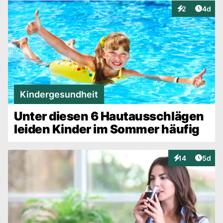
Artike
2
4d
Interaktionen
Kindergesundheit
Unter diesen 6 Hautausschlägen
leiden Kinder im Sommer häufig
Artike
14
5d
Interaktionen