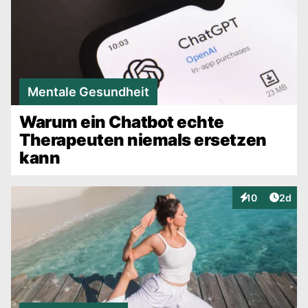
Mentale Gesundheit
Warum ein Chatbot echte
Therapeuten niemals ersetzen
kann
Artike
10
2d
Interaktionen