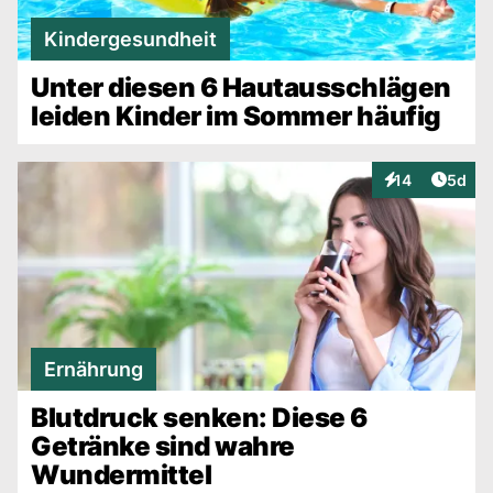
Kindergesundheit
Unter diesen 6 Hautausschlägen
leiden Kinder im Sommer häufig
Artike
14
5d
Interaktionen
Ernährung
Blutdruck senken: Diese 6
Getränke sind wahre
Wundermittel