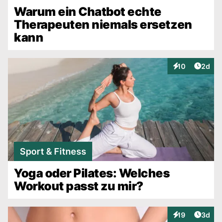
Warum ein Chatbot echte
Therapeuten niemals ersetzen
kann
Artike
10
2d
Interaktionen
Sport & Fitness
Yoga oder Pilates: Welches
Workout passt zu mir?
Artike
19
3d
Interaktionen