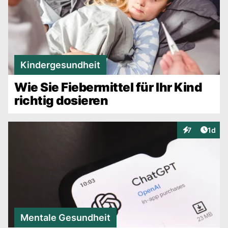
Kindergesundheit
Wie Sie Fiebermittel für Ihr Kind
richtig dosieren
Artike
7
1d
Interaktionen
Mentale Gesundheit