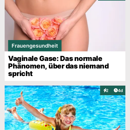
Frauengesundheit
Vaginale Gase: Das normale
Phänomen, über das niemand
spricht
Artike
2
4d
Interaktionen