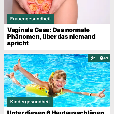
Frauengesundheit
Vaginale Gase: Das normale
Phänomen, über das niemand
spricht
Artike
2
4d
Interaktionen
Kindergesundheit
Unter diesen 6 Hautausschlägen