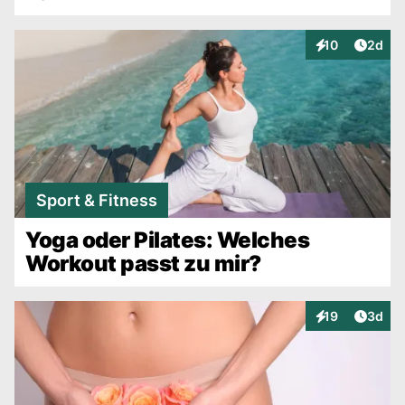
Artike
10
2d
Interaktionen
Sport & Fitness
Yoga oder Pilates: Welches
Workout passt zu mir?
Artike
19
3d
Interaktionen