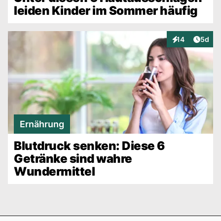
leiden Kinder im Sommer häufig
Artike
14
5d
Interaktionen
Ernährung
Blutdruck senken: Diese 6
Getränke sind wahre
Wundermittel