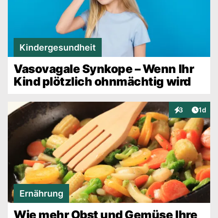
Kindergesundheit
Vasovagale Synkope – Wenn Ihr
Kind plötzlich ohnmächtig wird
Artike
3
1d
Interaktionen
Ernährung
Wie mehr Obst und Gemüse Ihre