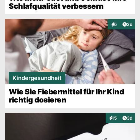
Schlafqualität verbessern
Artike
5
2d
Interaktionen
Kindergesundheit
Wie Sie Fiebermittel für Ihr Kind
richtig dosieren
Artike
15
3d
Interaktionen