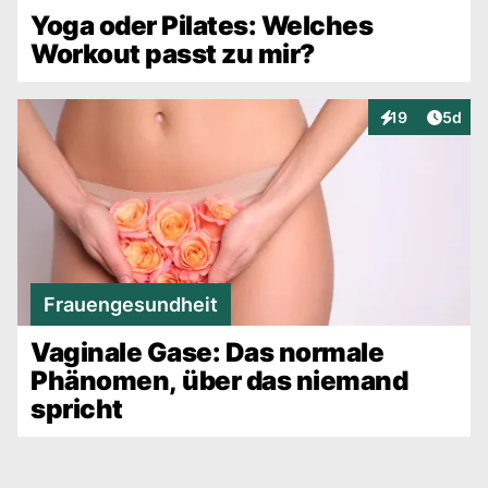
Yoga oder Pilates: Welches
Workout passt zu mir?
Artike
19
5d
Interaktionen
Frauengesundheit
Vaginale Gase: Das normale
Phänomen, über das niemand
spricht