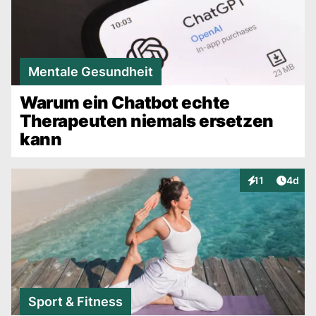
Mentale Gesundheit
Warum ein Chatbot echte
Therapeuten niemals ersetzen
kann
Artike
11
4d
Interaktionen
Sport & Fitness