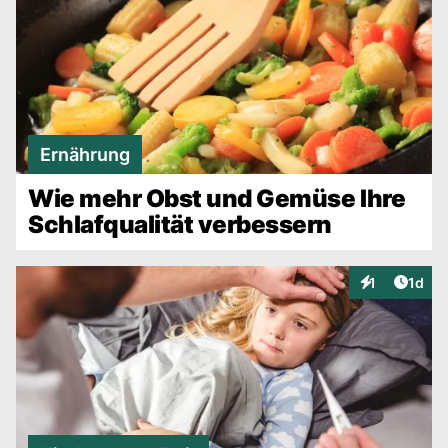
Ernährung
Wie mehr Obst und Gemüse Ihre
Schlafqualität verbessern
Artike
1
1d
Interaktionen