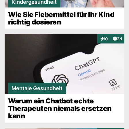
Kindergesundheit
Wie Sie Fiebermittel für Ihr Kind
richtig dosieren
Artike
10
2d
Interaktionen
Mentale Gesundheit
Warum ein Chatbot echte
Therapeuten niemals ersetzen
kann