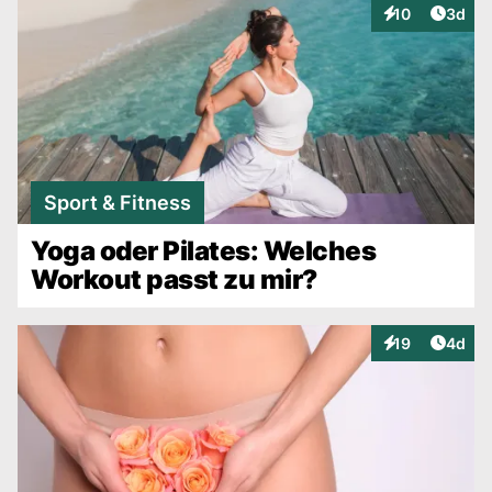
Artike
10
3d
Interaktionen
Sport & Fitness
Yoga oder Pilates: Welches
Workout passt zu mir?
Artike
19
4d
Interaktionen