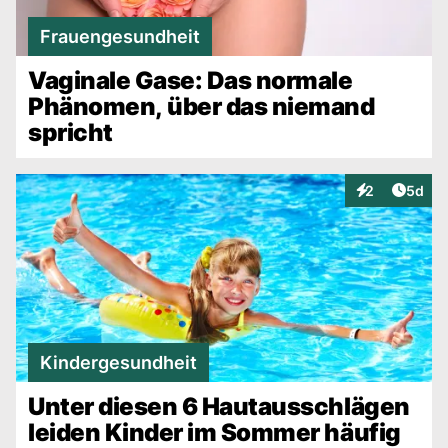
Frauengesundheit
Vaginale Gase: Das normale
Phänomen, über das niemand
spricht
Artike
2
5d
Interaktionen
Kindergesundheit
Unter diesen 6 Hautausschlägen
leiden Kinder im Sommer häufig