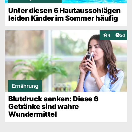
Unter diesen 6 Hautausschlägen
leiden Kinder im Sommer häufig
Artike
14
5d
Interaktionen
Ernährung
Blutdruck senken: Diese 6
Getränke sind wahre
Wundermittel