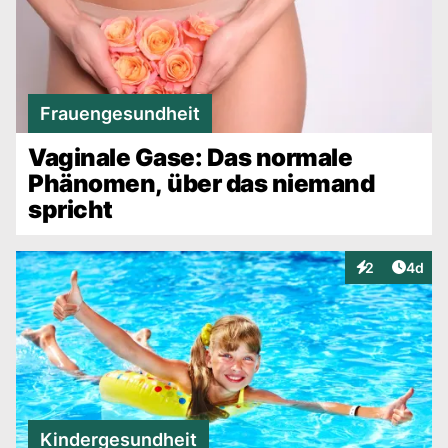
Frauengesundheit
Vaginale Gase: Das normale
Phänomen, über das niemand
spricht
Artike
2
4d
Interaktionen
Kindergesundheit