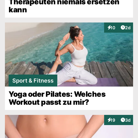
Therapeuten niemals ersetzen
kann
Artike
10
2d
Interaktionen
Sport & Fitness
Yoga oder Pilates: Welches
Workout passt zu mir?
Artike
19
3d
Interaktionen