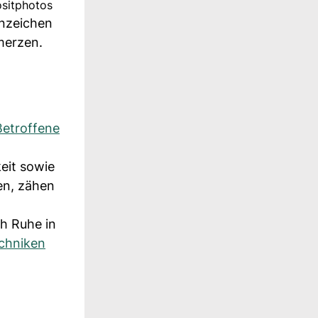
ositphotos
Anzeichen
merzen.
Betroffene
eit sowie
en, zähen
ch Ruhe in
chniken