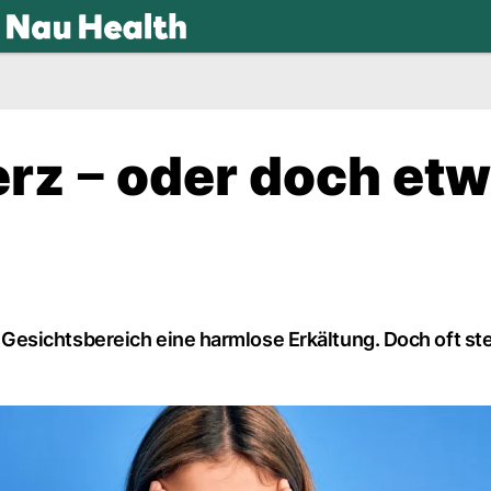
.ch
rz ‒ oder doch et
esichtsbereich eine harmlose Erkältung. Doch oft st