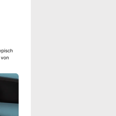
ypisch
 von