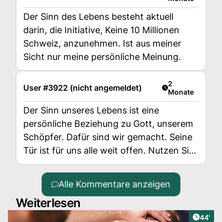
Der Sinn des Lebens besteht aktuell
darin, die Initiative, Keine 10 Millionen
Schweiz, anzunehmen. Ist aus meiner
Sicht nur meine persönliche Meinung.
Artikel veröffent
2
User #3922 (nicht angemeldet)
Monate
Der Sinn unseres Lebens ist eine
persönliche Beziehung zu Gott, unserem
Schöpfer. Dafür sind wir gemacht. Seine
Tür ist für uns alle weit offen. Nutzen Sie
diese Gelegenheit! Er belohnt alle, die ihn
suchen.
Alle Kommentare anzeigen
Weiterlesen
Artikel
44'