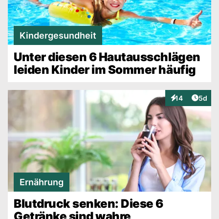
Kindergesundheit
Unter diesen 6 Hautausschlägen
leiden Kinder im Sommer häufig
Artike
14
5d
Interaktionen
Ernährung
Blutdruck senken: Diese 6
Getränke sind wahre