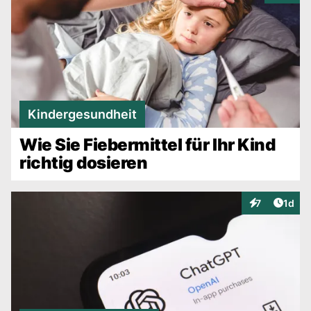
Kindergesundheit
Wie Sie Fiebermittel für Ihr Kind
richtig dosieren
Artike
7
1d
Interaktionen