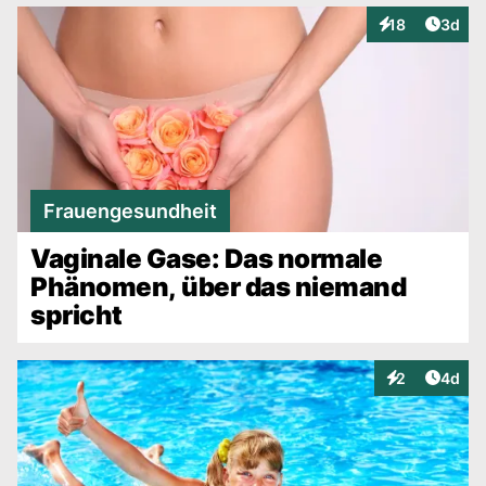
Artike
18
3d
Interaktionen
Frauengesundheit
Vaginale Gase: Das normale
Phänomen, über das niemand
spricht
Artike
2
4d
Interaktionen