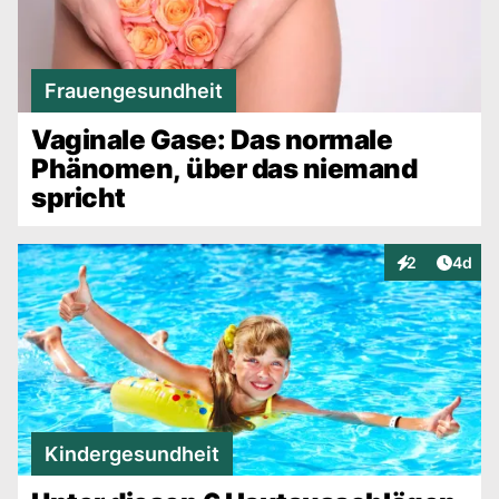
Frauengesundheit
Vaginale Gase: Das normale
Phänomen, über das niemand
spricht
Artike
2
4d
Interaktionen
Kindergesundheit