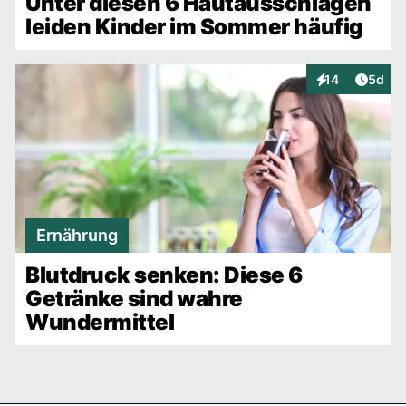
Unter diesen 6 Hautausschlägen
leiden Kinder im Sommer häufig
Artike
14
5d
Interaktionen
Ernährung
Blutdruck senken: Diese 6
Getränke sind wahre
Wundermittel