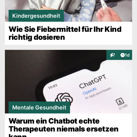
Kindergesundheit
Wie Sie Fiebermittel für Ihr Kind
richtig dosieren
Artike
7
1d
Interaktionen
Mentale Gesundheit
Warum ein Chatbot echte
Therapeuten niemals ersetzen
kann