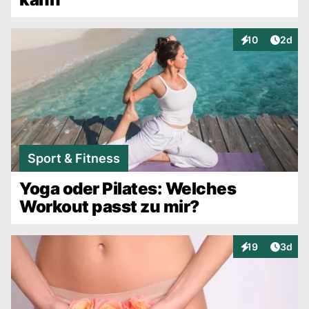
Artike
10
2d
Interaktionen
Sport & Fitness
Yoga oder Pilates: Welches
Workout passt zu mir?
Artike
19
3d
Interaktionen