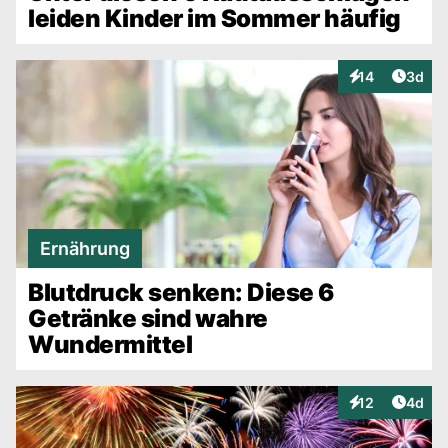
leiden Kinder im Sommer häufig
Artike
14
3d
Interaktionen
Ernährung
Blutdruck senken: Diese 6
Getränke sind wahre
Wundermittel
Artike
12
4d
Interaktionen