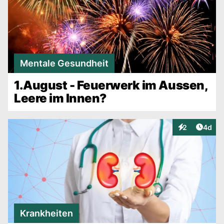
Mentale Gesundheit
1.August - Feuerwerk im Aussen,
Leere im Innen?
Artike
2
4d
Interaktionen
Krankheiten