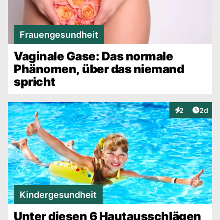
Frauengesundheit
Vaginale Gase: Das normale
Phänomen, über das niemand
spricht
Artike
2
2d
Interaktionen
Kindergesundheit
Unter diesen 6 Hautausschlägen