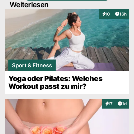
Weiterlesen
Artikel
10
16h
Interaktionen
Sport & Fitness
Yoga oder Pilates: Welches
Workout passt zu mir?
Artike
17
1d
Interaktionen