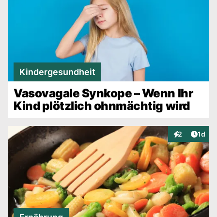
Kindergesundheit
Vasovagale Synkope – Wenn Ihr
Kind plötzlich ohnmächtig wird
Artike
2
1d
Interaktionen