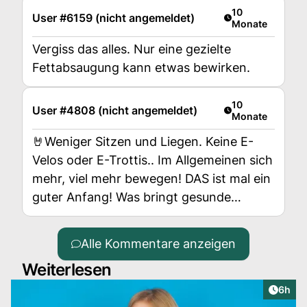
Artikel veröffent
10
User #6159 (nicht angemeldet)
Monate
Vergiss das alles. Nur eine gezielte
Fettabsaugung kann etwas bewirken.
Artikel veröffent
10
User #4808 (nicht angemeldet)
Monate
🤘Weniger Sitzen und Liegen. Keine E-
Velos oder E-Trottis.. Im Allgemeinen sich
mehr, viel mehr bewegen! DAS ist mal ein
guter Anfang! Was bringt gesunde
Ernährung, wenn man sich nur vom Sofa,
Richtung Kühlschrank und wieder zurück
Alle Kommentare anzeigen
bewegt? NIX!
Weiterlesen
Artike
6h