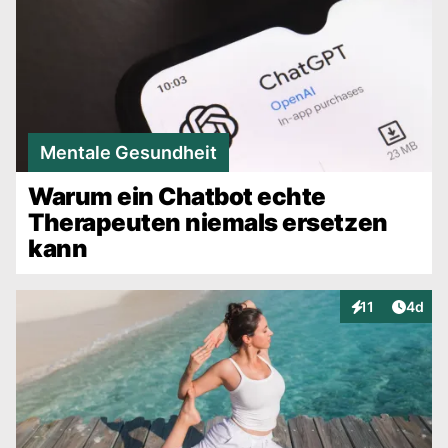
Mentale Gesundheit
Warum ein Chatbot echte
Therapeuten niemals ersetzen
kann
Artike
11
4d
Interaktionen