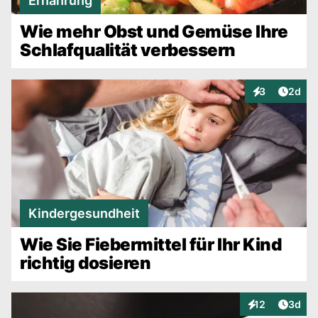
Ernährung
Wie mehr Obst und Gemüse Ihre
Schlafqualität verbessern
Artike
3
2d
Interaktionen
Kindergesundheit
Wie Sie Fiebermittel für Ihr Kind
richtig dosieren
Artike
12
3d
Interaktionen