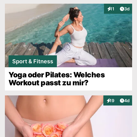
Artike
11
3d
Interaktionen
Sport & Fitness
Yoga oder Pilates: Welches
Workout passt zu mir?
Artike
19
4d
Interaktionen