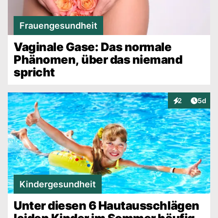
Frauengesundheit
Vaginale Gase: Das normale
Phänomen, über das niemand
spricht
Artike
2
5d
Interaktionen
Kindergesundheit
Unter diesen 6 Hautausschlägen