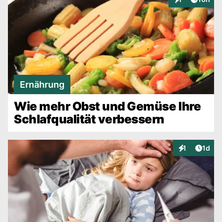
Interaktionen
Ernährung
Wie mehr Obst und Gemüse Ihre
Schlafqualität verbessern
Artike
1
1d
Interaktionen