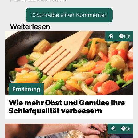
Schreibe einen Kommentar
Weiterlesen
Artikel
1
11h
Interaktionen
Ernährung
Wie mehr Obst und Gemüse Ihre
Schlafqualität verbessern
Artike
1
1d
Interaktionen