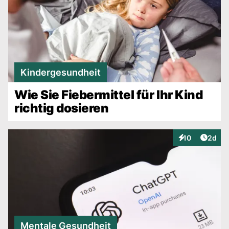
Kindergesundheit
Wie Sie Fiebermittel für Ihr Kind
richtig dosieren
Artike
10
2d
Interaktionen
Mentale Gesundheit