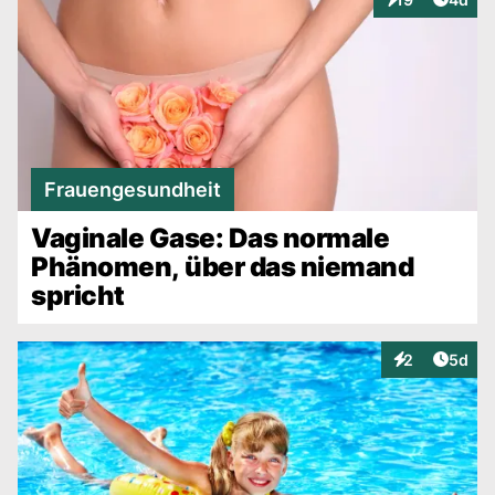
Interaktionen
Frauengesundheit
Vaginale Gase: Das normale
Phänomen, über das niemand
spricht
Artike
2
5d
Interaktionen