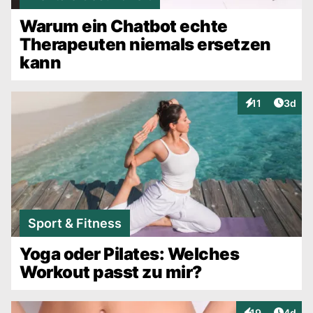
Warum ein Chatbot echte
Therapeuten niemals ersetzen
kann
Artike
11
3d
Interaktionen
Sport & Fitness
Yoga oder Pilates: Welches
Workout passt zu mir?
Artike
19
4d