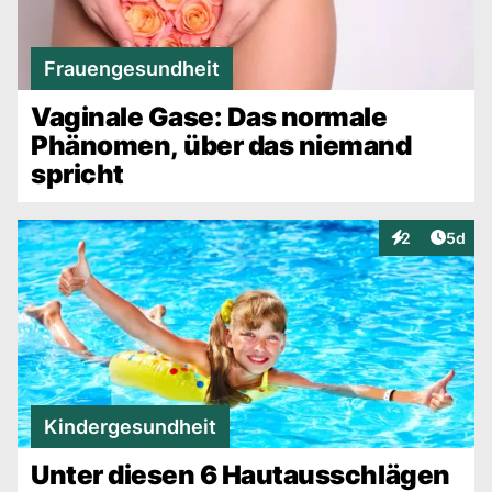
Frauengesundheit
Vaginale Gase: Das normale
Phänomen, über das niemand
spricht
Artike
2
5d
Interaktionen
Kindergesundheit
Unter diesen 6 Hautausschlägen