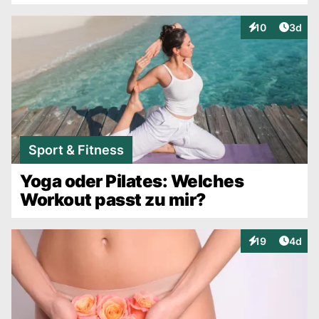
Artike
10
3d
Interaktionen
Sport & Fitness
Yoga oder Pilates: Welches
Workout passt zu mir?
Artike
19
4d
Interaktionen