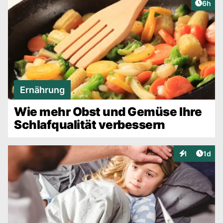
Artike
6h
Ernährung
Wie mehr Obst und Gemüse Ihre
Schlafqualität verbessern
Artike
1
1d
Interaktionen