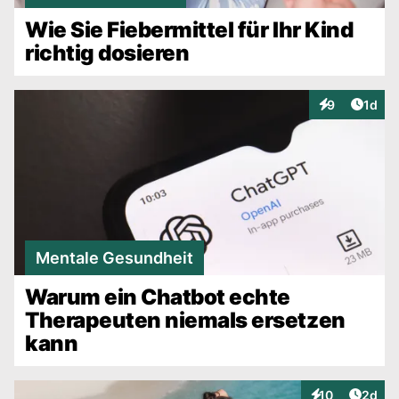
Wie Sie Fiebermittel für Ihr Kind
richtig dosieren
Artike
9
1d
Interaktionen
Mentale Gesundheit
Warum ein Chatbot echte
Therapeuten niemals ersetzen
kann
Artike
10
2d