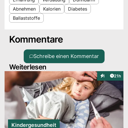
Abnehmen
Kalorien
Diabetes
Ballaststoffe
Kommentare
Schreibe einen Kommentar
Weiterlesen
Artikel
1
21h
Interaktionen
Kindergesundheit