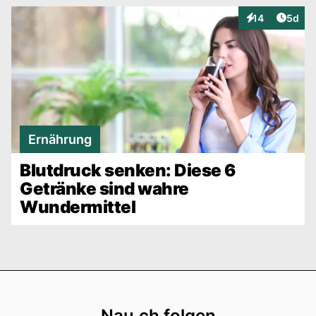
Artike
14
5d
Interaktionen
Ernährung
Blutdruck senken: Diese 6
Getränke sind wahre
Wundermittel
Footer
Nau.ch folgen