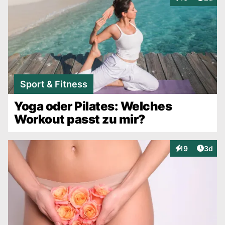
Interaktionen
Sport & Fitness
Yoga oder Pilates: Welches
Workout passt zu mir?
Artike
19
3d
Interaktionen