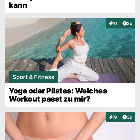
kann
Artike
10
2d
Interaktionen
Sport & Fitness
Yoga oder Pilates: Welches
Workout passt zu mir?
Artike
19
3d
Interaktionen