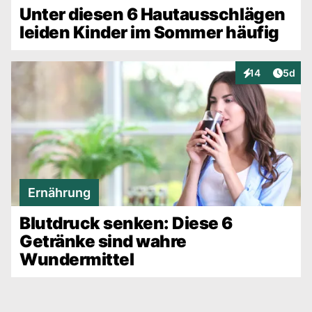
Unter diesen 6 Hautausschlägen
leiden Kinder im Sommer häufig
Artike
14
5d
Interaktionen
Ernährung
Blutdruck senken: Diese 6
Getränke sind wahre
Wundermittel