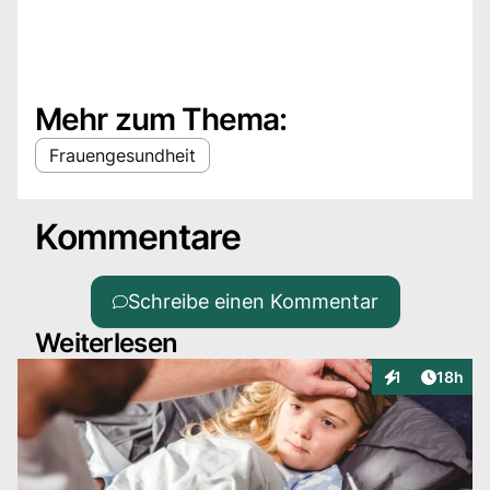
Mehr zum Thema:
Frauengesundheit
Kommentare
Schreibe einen Kommentar
Weiterlesen
Artikel
1
18h
Interaktionen