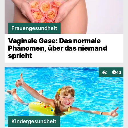
Frauengesundheit
Vaginale Gase: Das normale
Phänomen, über das niemand
spricht
Artike
2
4d
Interaktionen
Kindergesundheit