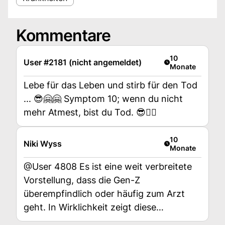
Kommentare
Artikel veröffent
10
User #2181 (nicht angemeldet)
Monate
Lebe für das Leben und stirb für den Tod
... 😎🤗🤗 Symptom 10; wenn du nicht
mehr Atmest, bist du Tod. 😎🤷‍♂️
Artikel veröffent
10
Niki Wyss
Monate
@User 4808 Es ist eine weit verbreitete
Vorstellung, dass die Gen-Z
überempfindlich oder häufig zum Arzt
geht. In Wirklichkeit zeigt diese
Generation jedoch zunehmend