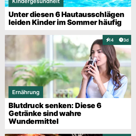
Kindergesundheit
Unter diesen 6 Hautausschlägen
leiden Kinder im Sommer häufig
Artike
14
3d
Interaktionen
Ernährung
Blutdruck senken: Diese 6
Getränke sind wahre
Wundermittel