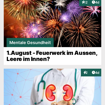
Artike
12
4d
Interaktionen
Mentale Gesundheit
1.August - Feuerwerk im Aussen,
Leere im Innen?
Artike
2
4d
Interaktionen