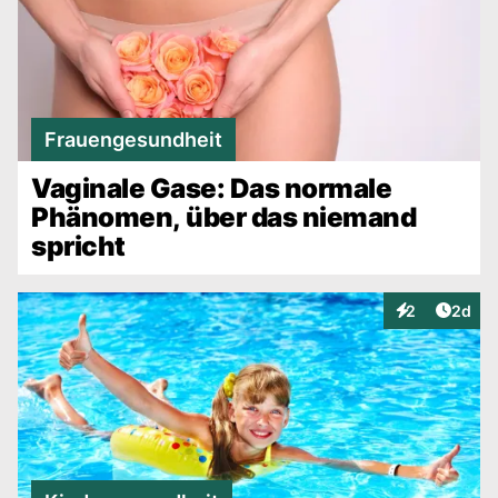
Frauengesundheit
Vaginale Gase: Das normale
Phänomen, über das niemand
spricht
Artike
2
2d
Interaktionen