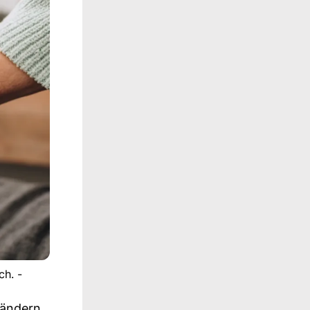
ch. -
rändern