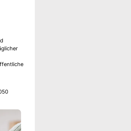
nd
glicher
ffentliche
2050