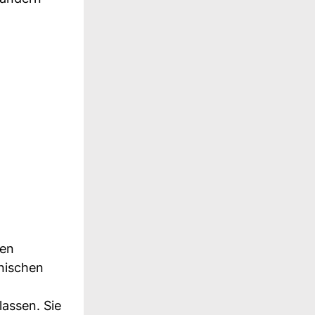
gen
inischen
assen. Sie