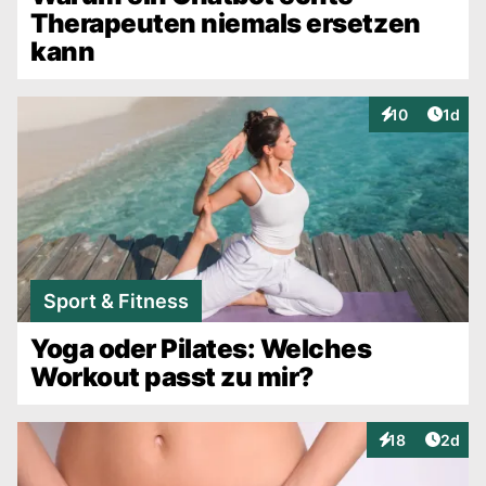
Therapeuten niemals ersetzen
kann
Artike
10
1d
Interaktionen
Sport & Fitness
Yoga oder Pilates: Welches
Workout passt zu mir?
Artike
18
2d
Interaktionen