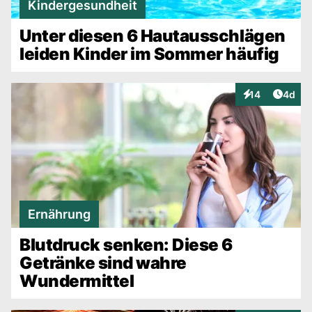
Kindergesundheit
Unter diesen 6 Hautausschlägen
leiden Kinder im Sommer häufig
Artike
14
4d
Interaktionen
Ernährung
Blutdruck senken: Diese 6
Getränke sind wahre
Wundermittel