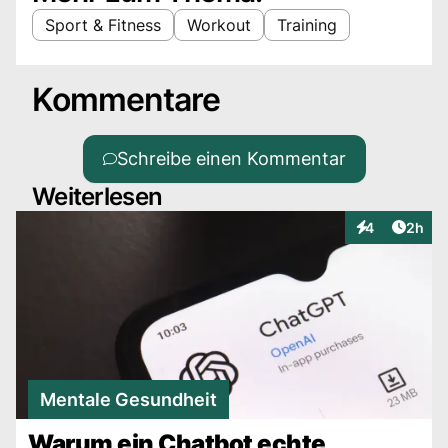
Sport & Fitness
Workout
Training
Kommentare
Schreibe einen Kommentar
Weiterlesen
Artike
4
2h
Interaktionen
Mentale Gesundheit
Warum ein Chatbot echte