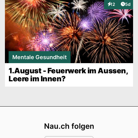
Artike
12
5d
Interaktionen
Mentale Gesundheit
1.August - Feuerwerk im Aussen,
Leere im Innen?
Footer
Nau.ch folgen