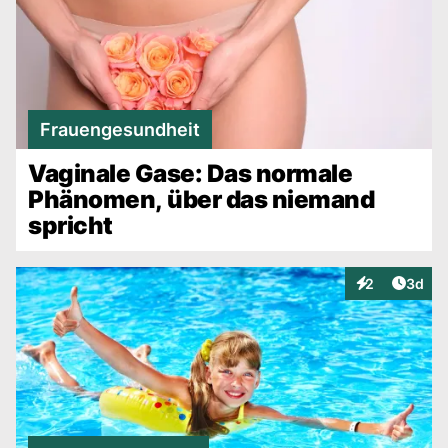
Frauengesundheit
Vaginale Gase: Das normale
Phänomen, über das niemand
spricht
Artike
2
3d
Interaktionen