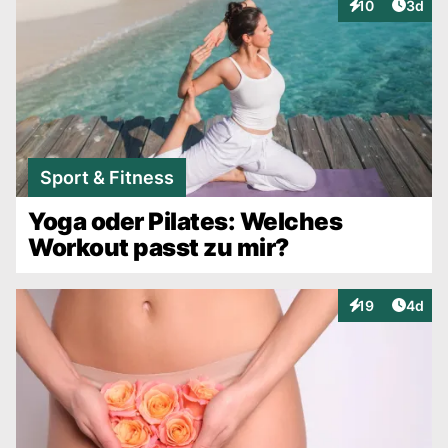
Artike
10
3d
Interaktionen
Sport & Fitness
Yoga oder Pilates: Welches
Workout passt zu mir?
Artike
19
4d
Interaktionen