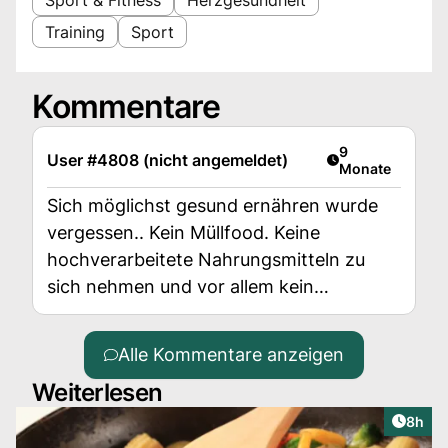
Training
Sport
Kommentare
Artikel veröffent
9
User #4808 (nicht angemeldet)
Monate
Sich möglichst gesund ernähren wurde
vergessen.. Kein Müllfood. Keine
hochverarbeitete Nahrungsmitteln zu
sich nehmen und vor allem kein
Industriemarinadenfleisch.
Alle Kommentare anzeigen
Weiterlesen
Artike
8h