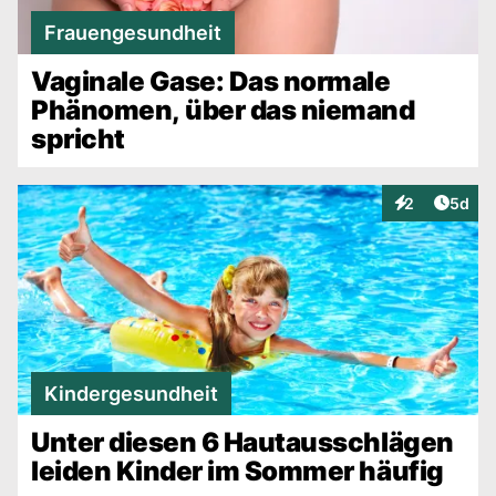
Frauengesundheit
Vaginale Gase: Das normale
Phänomen, über das niemand
spricht
Artike
2
5d
Interaktionen
Kindergesundheit
Unter diesen 6 Hautausschlägen
leiden Kinder im Sommer häufig