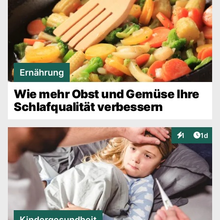
Ernährung
Wie mehr Obst und Gemüse Ihre
Schlafqualität verbessern
Artike
1
1d
Interaktionen
Kindergesundheit