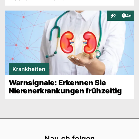
Artike
2
4d
Interaktionen
Krankheiten
Warnsignale: Erkennen Sie
Nierenerkrankungen frühzeitig
Footer
Nau.ch folgen