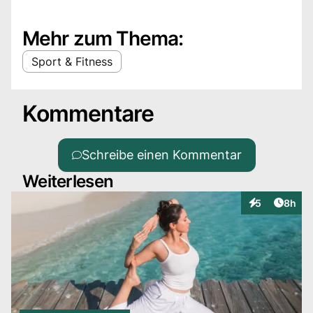
Mehr zum Thema:
Sport & Fitness
Kommentare
Schreibe einen Kommentar
Weiterlesen
Artike
5
8h
Interaktionen