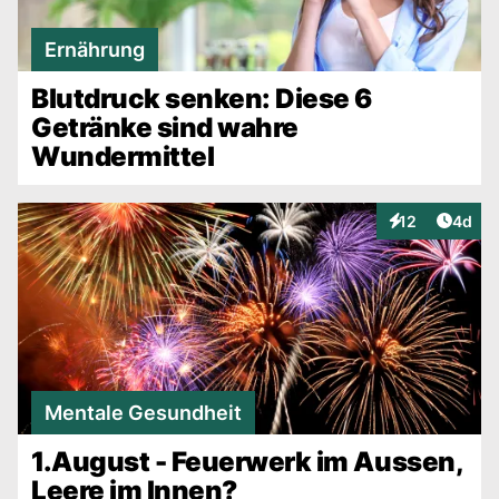
Ernährung
Blutdruck senken: Diese 6
Getränke sind wahre
Wundermittel
Artike
12
4d
Interaktionen
Mentale Gesundheit
1.August - Feuerwerk im Aussen,
Leere im Innen?