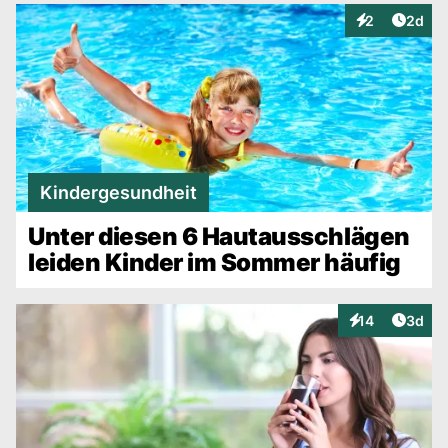
Artike
2
2d
Interaktionen
Kindergesundheit
Unter diesen 6 Hautausschlägen
leiden Kinder im Sommer häufig
Artike
14
3d
Interaktionen