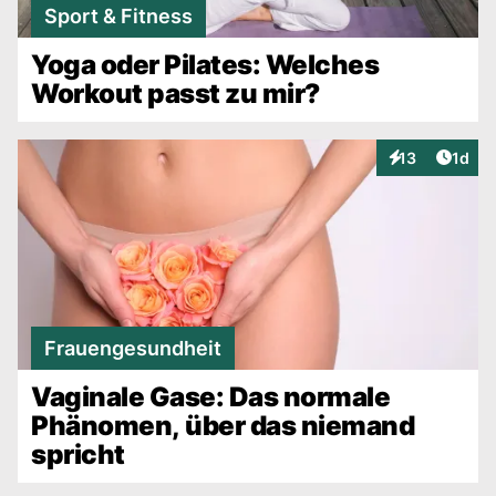
Sport & Fitness
Yoga oder Pilates: Welches
Workout passt zu mir?
Artike
13
1d
Interaktionen
Frauengesundheit
Vaginale Gase: Das normale
Phänomen, über das niemand
spricht