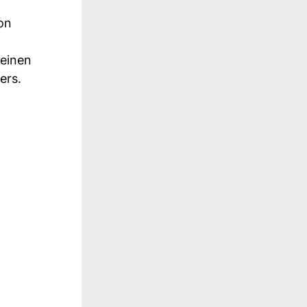
on
leinen
ers.