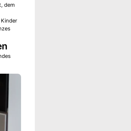
t, dem
 Kinder
anzes
en
indes