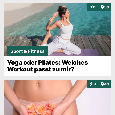
Artike
11
3d
Interaktionen
Sport & Fitness
Yoga oder Pilates: Welches
Workout passt zu mir?
Artike
19
4d
Interaktionen