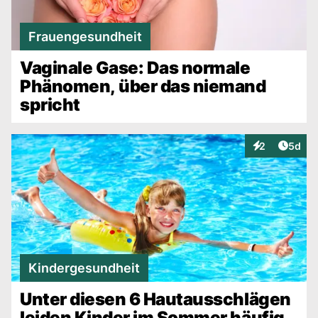
Frauengesundheit
Vaginale Gase: Das normale
Phänomen, über das niemand
spricht
Artike
2
5d
Interaktionen
Kindergesundheit
Unter diesen 6 Hautausschlägen
leiden Kinder im Sommer häufig