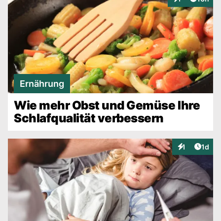
Interaktionen
Ernährung
Wie mehr Obst und Gemüse Ihre
Schlafqualität verbessern
Artike
1
1d
Interaktionen