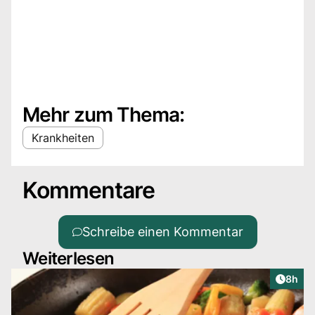
Mehr zum Thema:
Krankheiten
Kommentare
Schreibe einen Kommentar
Weiterlesen
Artike
8h