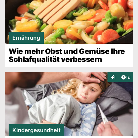
Ernährung
Wie mehr Obst und Gemüse Ihre
Schlafqualität verbessern
Artike
1
1d
Interaktionen
Kindergesundheit