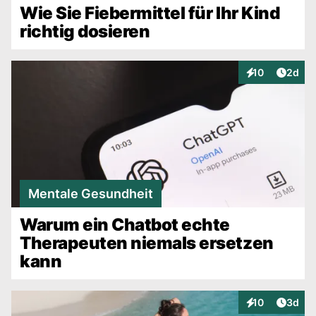
Wie Sie Fiebermittel für Ihr Kind
richtig dosieren
Artike
10
2d
Interaktionen
Mentale Gesundheit
Warum ein Chatbot echte
Therapeuten niemals ersetzen
kann
Artike
10
3d
Interaktionen