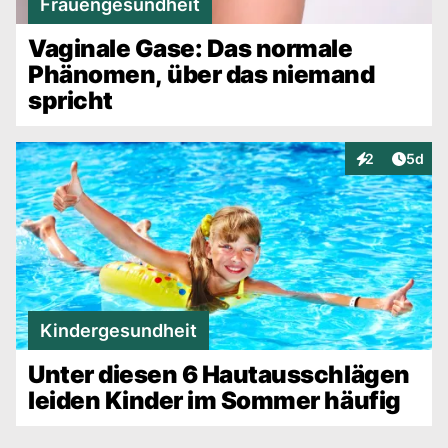
Frauengesundheit
Vaginale Gase: Das normale
Phänomen, über das niemand
spricht
Artike
2
5d
Interaktionen
Kindergesundheit
Unter diesen 6 Hautausschlägen
leiden Kinder im Sommer häufig