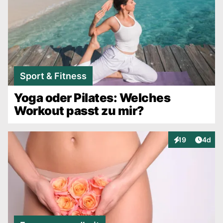
Sport & Fitness
Yoga oder Pilates: Welches
Workout passt zu mir?
Artike
19
4d
Interaktionen