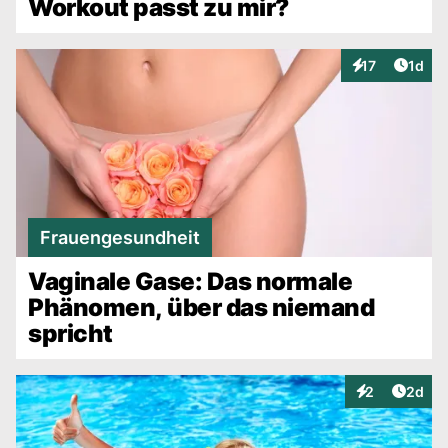
Workout passt zu mir?
Artike
17
1d
Interaktionen
Frauengesundheit
Vaginale Gase: Das normale
Phänomen, über das niemand
spricht
Artike
2
2d
Interaktionen