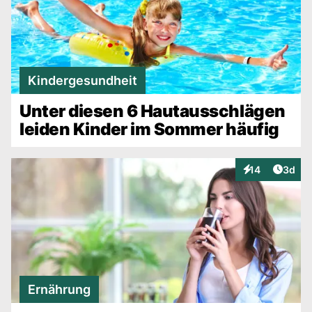
Kindergesundheit
Unter diesen 6 Hautausschlägen
leiden Kinder im Sommer häufig
Artike
14
3d
Interaktionen
Ernährung