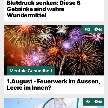
Blutdruck senken: Diese 6
Getränke sind wahre
Wundermittel
Artike
12
4d
Interaktionen
Mentale Gesundheit
1.August - Feuerwerk im Aussen,
Leere im Innen?
Artike
2
4d
Interaktionen