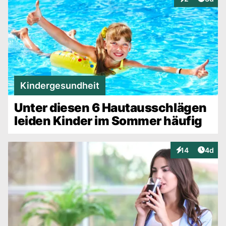
Interaktionen
Kindergesundheit
Unter diesen 6 Hautausschlägen
leiden Kinder im Sommer häufig
Artike
14
4d
Interaktionen