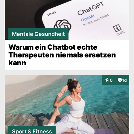
Mentale Gesundheit
Warum ein Chatbot echte
Therapeuten niemals ersetzen
kann
Artike
10
1d
Interaktionen
Sport & Fitness