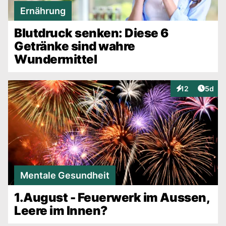
Ernährung
Blutdruck senken: Diese 6
Getränke sind wahre
Wundermittel
Artike
12
5d
Interaktionen
Mentale Gesundheit
1.August - Feuerwerk im Aussen,
Leere im Innen?