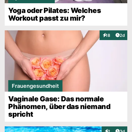
Yoga oder Pilates: Welches
Workout passt zu mir?
Artike
18
2d
Interaktionen
Frauengesundheit
Vaginale Gase: Das normale
Phänomen, über das niemand
spricht
Artike
2
3d