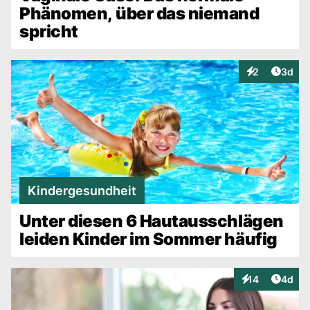
Phänomen, über das niemand
spricht
Artike
2
3d
Interaktionen
Kindergesundheit
Unter diesen 6 Hautausschlägen
leiden Kinder im Sommer häufig
Artike
14
4d
Interaktionen