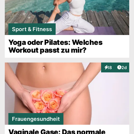
Sport & Fitness
Yoga oder Pilates: Welches
Workout passt zu mir?
Artike
18
2d
Interaktionen
Frauengesundheit
Vaginale Gase: Das normale