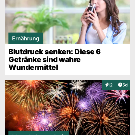
Ernährung
Blutdruck senken: Diese 6
Getränke sind wahre
Wundermittel
Artike
12
5d
Interaktionen