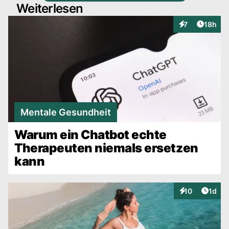
Weiterlesen
Artikel
7
18h
Interaktionen
Mentale Gesundheit
Warum ein Chatbot echte
Therapeuten niemals ersetzen
kann
Artike
10
1d
Interaktionen