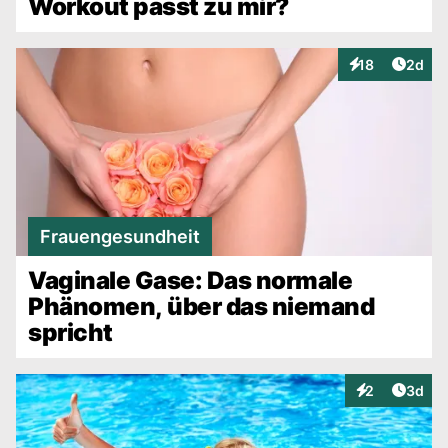
Workout passt zu mir?
Artike
18
2d
Interaktionen
Frauengesundheit
Vaginale Gase: Das normale
Phänomen, über das niemand
spricht
Artike
2
3d
Interaktionen