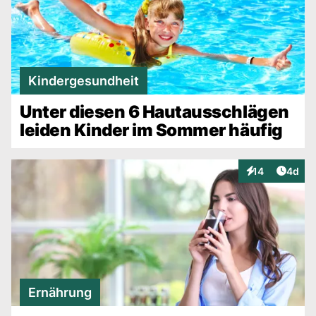
Kindergesundheit
Unter diesen 6 Hautausschlägen
leiden Kinder im Sommer häufig
Artike
14
4d
Interaktionen
Ernährung