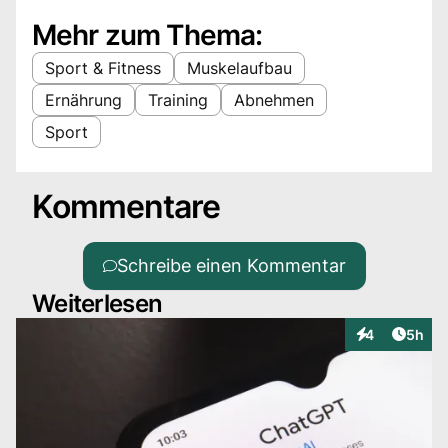
Mehr zum Thema:
Sport & Fitness
Muskelaufbau
Ernährung
Training
Abnehmen
Sport
Kommentare
Schreibe einen Kommentar
Weiterlesen
Artike
4
5h
Interaktionen