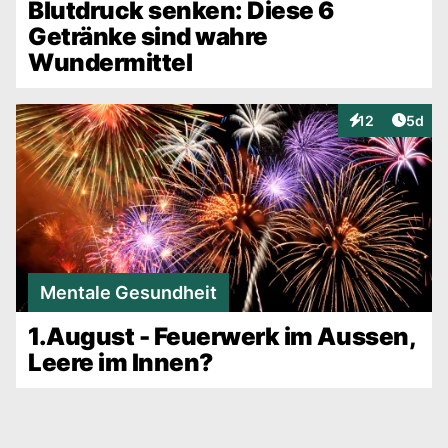
Blutdruck senken: Diese 6
Getränke sind wahre
Wundermittel
Artike
12
5d
Interaktionen
Mentale Gesundheit
1.August - Feuerwerk im Aussen,
Leere im Innen?