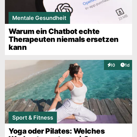
Mentale Gesundheit
Warum ein Chatbot echte
Therapeuten niemals ersetzen
kann
Artike
10
1d
Interaktionen
Sport & Fitness
Yoga oder Pilates: Welches