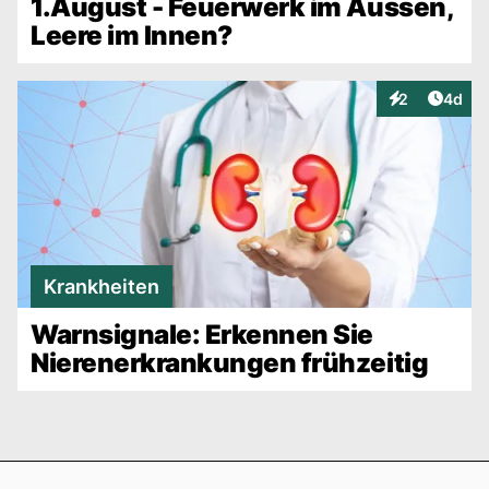
1.August - Feuerwerk im Aussen,
Leere im Innen?
Artike
2
4d
Interaktionen
Krankheiten
Warnsignale: Erkennen Sie
Nierenerkrankungen frühzeitig
Footer