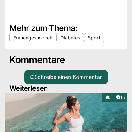
Mehr zum Thema:
Frauengesundheit
Diabetes
Sport
Kommentare
Schreibe einen Kommentar
Weiterlesen
Artike
2
1h
Interaktionen