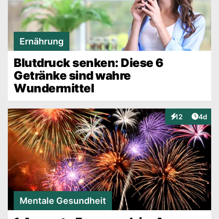
Ernährung
Blutdruck senken: Diese 6
Getränke sind wahre
Wundermittel
Artike
12
4d
Interaktionen
Mentale Gesundheit