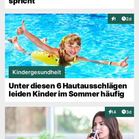
spricht
Artike
1
2d
Interaktionen
Kindergesundheit
Unter diesen 6 Hautausschlägen
leiden Kinder im Sommer häufig
Artike
14
3d
Interaktionen