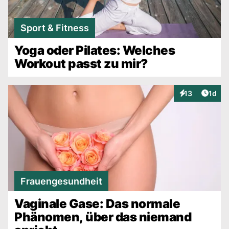
Sport & Fitness
Yoga oder Pilates: Welches
Workout passt zu mir?
Artike
13
1d
Interaktionen
Frauengesundheit
Vaginale Gase: Das normale
Phänomen, über das niemand