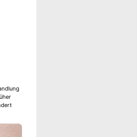
handlung
üher
ndert