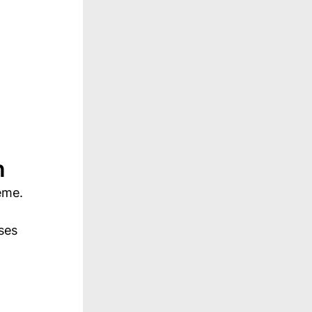
n
eme.
ses