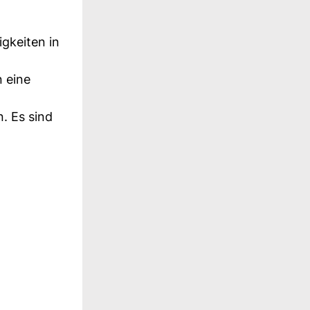
gkeiten in
n eine
. Es sind