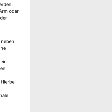
erden.
 Arm oder
nder
d neben
ine
 ein
hen
 Hierbei
näle