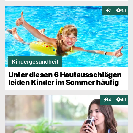
Artike
2
3d
Interaktionen
Kindergesundheit
Unter diesen 6 Hautausschlägen
leiden Kinder im Sommer häufig
Artike
14
4d
Interaktionen