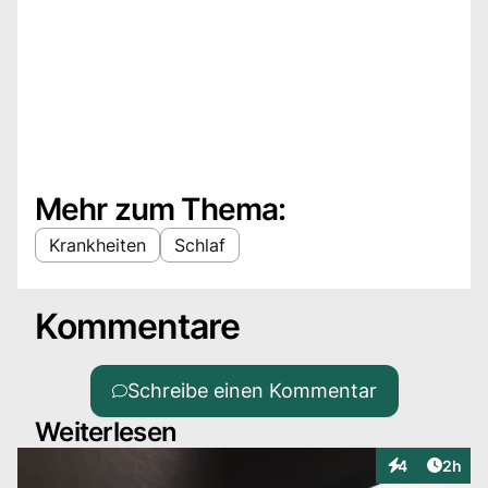
Mehr zum Thema:
Krankheiten
Schlaf
Kommentare
Schreibe einen Kommentar
Weiterlesen
Artike
4
2h
Interaktionen