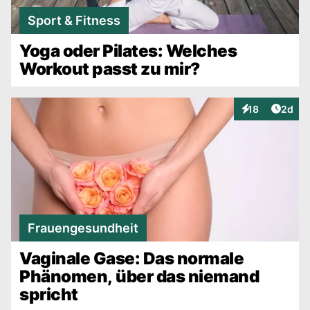
Sport & Fitness
Yoga oder Pilates: Welches
Workout passt zu mir?
Artike
18
2d
Interaktionen
Frauengesundheit
Vaginale Gase: Das normale
Phänomen, über das niemand
spricht