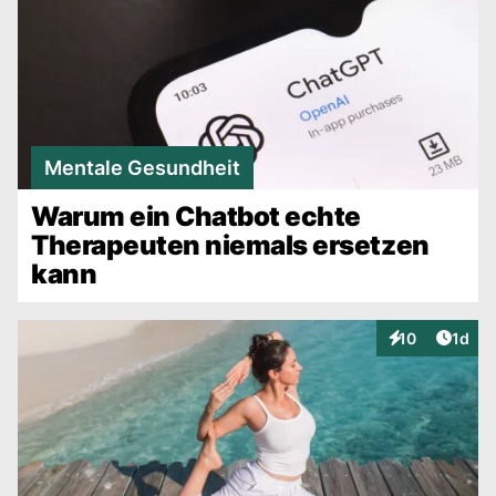
Mentale Gesundheit
Warum ein Chatbot echte
Therapeuten niemals ersetzen
kann
Artike
10
1d
Interaktionen