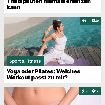
Therapeuten niemals ersetzen
kann
Artike
11
4d
Interaktionen
Sport & Fitness
Yoga oder Pilates: Welches
Workout passt zu mir?
Artike
19
5d
Interaktionen