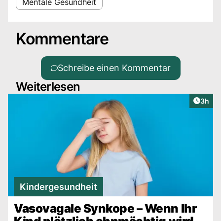
Mentale Gesundheit
Kommentare
Schreibe einen Kommentar
Weiterlesen
Artike
3h
Kindergesundheit
Vasovagale Synkope – Wenn Ihr