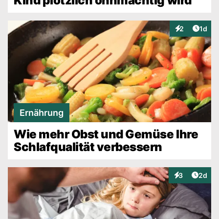
Kind plötzlich ohnmächtig wird
Artike
2
1d
Interaktionen
Ernährung
Wie mehr Obst und Gemüse Ihre
Schlafqualität verbessern
Artike
3
2d
Interaktionen