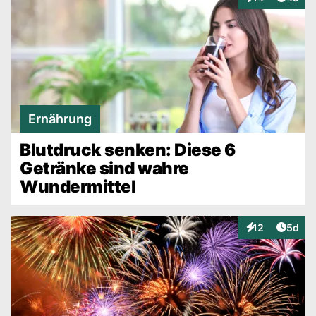
Interaktionen
Ernährung
Blutdruck senken: Diese 6
Getränke sind wahre
Wundermittel
Artike
12
5d
Interaktionen