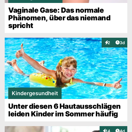
Vaginale Gase: Das normale
Phänomen, über das niemand
spricht
Artike
2
3d
Interaktionen
Kindergesundheit
Unter diesen 6 Hautausschlägen
leiden Kinder im Sommer häufig
Artike
14
4d