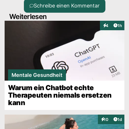
Schreibe einen Kommentar
Weiterlesen
Artike
4
1h
Interaktionen
Mentale Gesundheit
Warum ein Chatbot echte
Therapeuten niemals ersetzen
kann
Artike
10
1d
Interaktionen