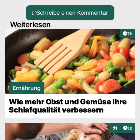
Schreibe einen Kommentar
Weiterlesen
Artike
7h
Ernährung
Wie mehr Obst und Gemüse Ihre
Schlafqualität verbessern
Artike
1
1d
Interaktionen