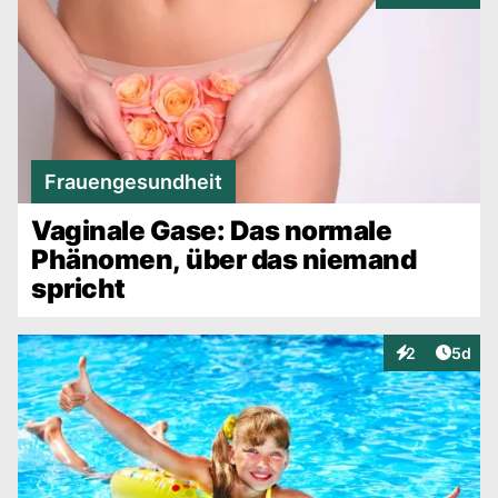
Frauengesundheit
Vaginale Gase: Das normale
Phänomen, über das niemand
spricht
Artike
2
5d
Interaktionen