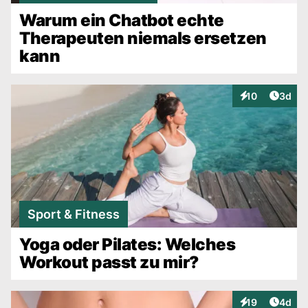
Warum ein Chatbot echte
Therapeuten niemals ersetzen
kann
Artike
10
3d
Interaktionen
Sport & Fitness
Yoga oder Pilates: Welches
Workout passt zu mir?
Artike
19
4d
Interaktionen