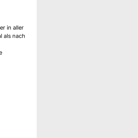
r in aller
l als nach
e