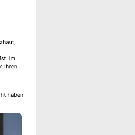
tzhaut,
st. Im
m Ihren
icht haben