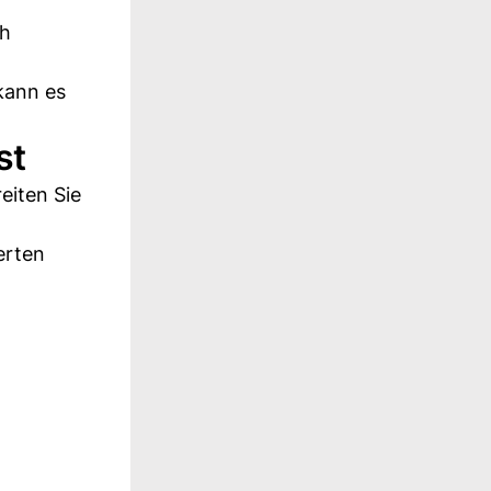
ch
kann es
st
eiten Sie
erten