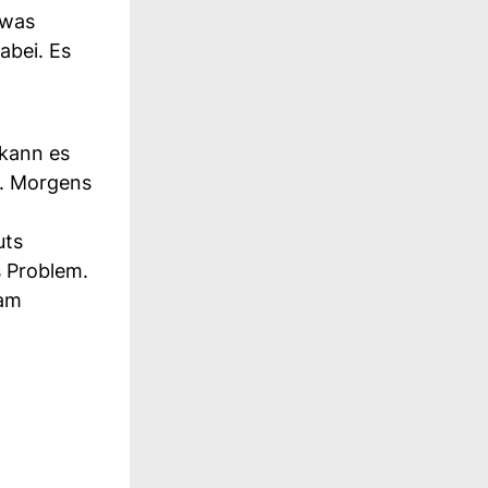
twas
dabei. Es
 kann es
). Morgens
uts
 Problem.
 am