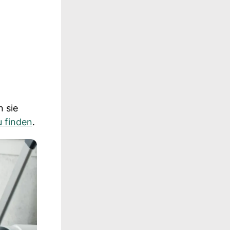
n sie
 finden
.