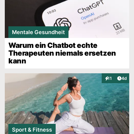
Mentale Gesundheit
Warum ein Chatbot echte
Therapeuten niemals ersetzen
kann
Artike
11
4d
Interaktionen
Sport & Fitness