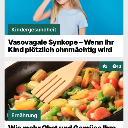
Kindergesundheit
Vasovagale Synkope – Wenn Ihr
Kind plötzlich ohnmächtig wird
Artike
2
1d
Interaktionen
Ernährung
Wie mehr Obst und Gemüse Ihre