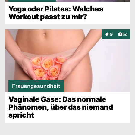
Yoga oder Pilates: Welches
Workout passt zu mir?
Artike
19
5d
Interaktionen
Frauengesundheit
Vaginale Gase: Das normale
Phänomen, über das niemand
spricht