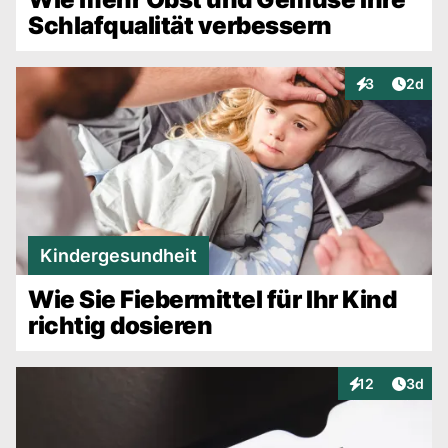
Schlafqualität verbessern
Artike
3
2d
Interaktionen
Kindergesundheit
Wie Sie Fiebermittel für Ihr Kind
richtig dosieren
Artike
12
3d
Interaktionen