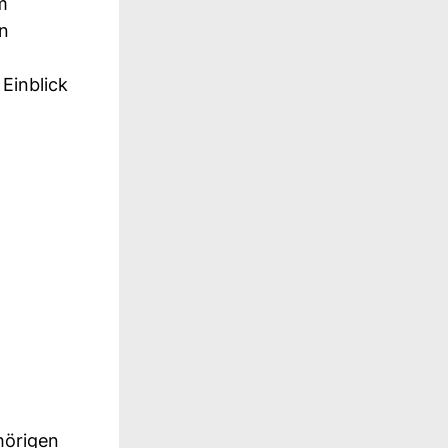
m
en
Einblick
hörigen