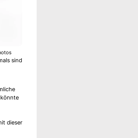
hotos
als sind
mliche
t könnte
it dieser