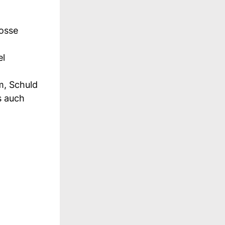
rosse
el
m, Schuld
s auch