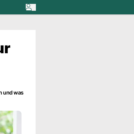
ur
en und was