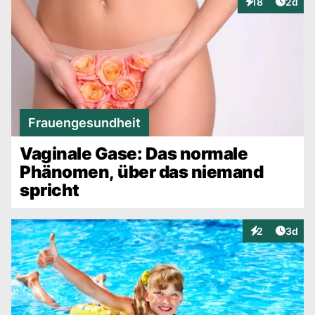
Artike
18
2d
Interaktionen
Frauengesundheit
Vaginale Gase: Das normale
Phänomen, über das niemand
spricht
Artike
2
3d
Interaktionen