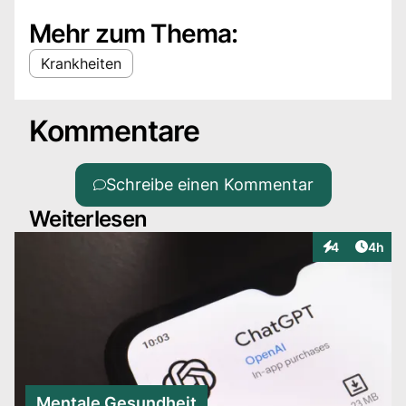
Mehr zum Thema:
Krankheiten
Kommentare
Schreibe einen Kommentar
Weiterlesen
Artike
4
4h
Interaktionen
Mentale Gesundheit