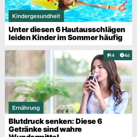
Kindergesundheit
Unter diesen 6 Hautausschlägen
leiden Kinder im Sommer häufig
Artike
14
4d
Interaktionen
Ernährung
Blutdruck senken: Diese 6
Getränke sind wahre