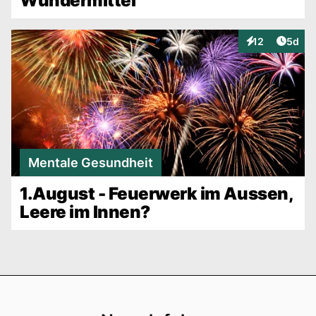
Wundermittel
Artike
12
5d
Interaktionen
Mentale Gesundheit
1.August - Feuerwerk im Aussen,
Leere im Innen?
Footer